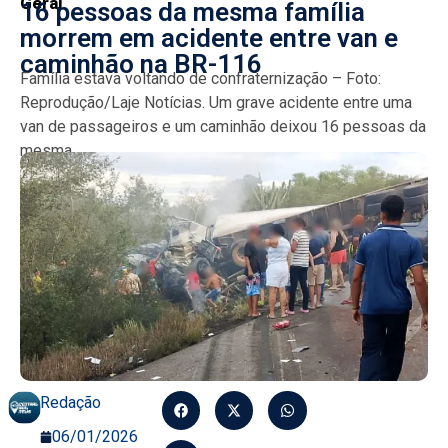
Geral
16 pessoas da mesma família
morrem em acidente entre van e
caminhão na BR-116
Família estava voltando de confraternização – Foto:
Reprodução/Laje Notícias. Um grave acidente entre uma
van de passageiros e um caminhão deixou 16 pessoas da
mesma...
Redação
06/01/2026