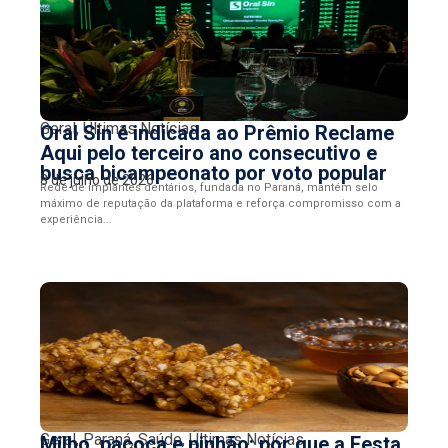
Geral
,
Últimas Notícias
Oral Sin é indicada ao Prêmio Reclame
Aqui pelo terceiro ano consecutivo e
busca bicampeonato por voto popular
8 de julho de 2026
Rede de implantes dentários, fundada no Paraná, mantém selo
máximo de reputação da plataforma e reforça compromisso com a
experiência...
Geral
,
Paraná
,
Saúde
,
Últimas Notícias
Milho, paçoca e pinhão: por que a Festa