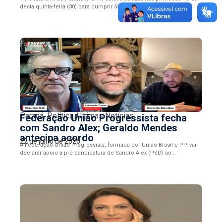
desta quinta-feira (30) para cumprir 55 mandados judiciais...
Paraná
,
Política
,
Últimas Notícias
Federação União Progressista fecha
com Sandro Alex; Geraldo Mendes
antecipa acordo
22 de julho de 2026
A Federação União Progressista, formada por União Brasil e PP, vai
declarar apoio à pré-candidatura de Sandro Alex (PSD) ao...