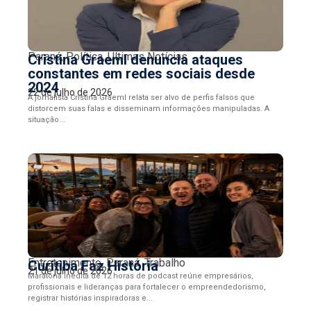
Paraná
,
Política
,
Últimas Notícias
Cristina Graeml denuncia ataques
constantes em redes sociais desde
2024
22 de julho de 2026
A jornalista Cristina Graeml relata ser alvo de perfis falsos que
distorcem suas falas e disseminam informações manipuladas. A
situação...
Entretenimento
,
Paraná
,
Trabalho
Curitiba Faz História
21 de julho de 2026
Maratona inédita de 12 horas de podcast reúne empresários,
profissionais e lideranças para fortalecer o empreendedorismo,
registrar histórias inspiradoras e...