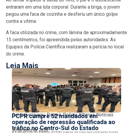
entraram em uma luta corporal. Durante a briga, o jovem
pegou uma faca de cozinha e desferiu um único golpe
contra a vítima.
A faca utilizada no crime, com lâmina de aproximadamente
15 centímetros, foi apreendida pelas autoridades. As
Equipes da Polícia Científica realizaram a perícia no local
do crime.
Leia Mais
Cantuquiriguaçu
,
Paraná
,
Policia
,
Últimas Notícias
PCPR cumpre 52 mandados em
operação de repressão qualificada ao
tráfico no Centro-Sul do Estado
30 de julho de 2026
A Polícia Civil do Paraná (PCPR) esteve na ruas nas primeiras horas