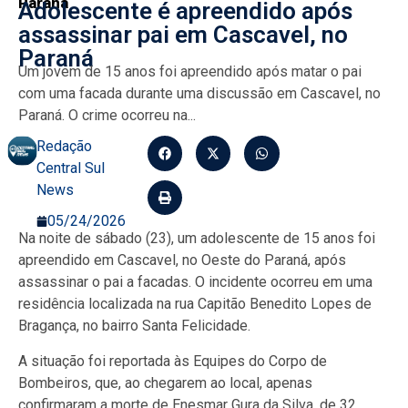
Paraná
Adolescente é apreendido após
assassinar pai em Cascavel, no
Paraná
Um jovem de 15 anos foi apreendido após matar o pai
com uma facada durante uma discussão em Cascavel, no
Paraná. O crime ocorreu na...
Redação
Central Sul
News
05/24/2026
Na noite de sábado (23), um adolescente de 15 anos foi
apreendido em Cascavel, no Oeste do Paraná, após
assassinar o pai a facadas. O incidente ocorreu em uma
residência localizada na rua Capitão Benedito Lopes de
Bragança, no bairro Santa Felicidade.
A situação foi reportada às Equipes do Corpo de
Bombeiros, que, ao chegarem ao local, apenas
confirmaram a morte de Enesmar Gura da Silva, de 32