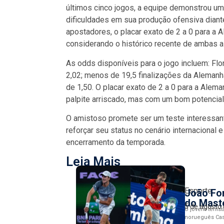
últimos cinco jogos, a equipe demonstrou um
dificuldades em sua produção ofensiva diante
apostadores, o placar exato de 2 a 0 para a 
considerando o histórico recente de ambas 
As odds disponíveis para o jogo incluem: Fl
2,02; menos de 19,5 finalizações da Aleman
de 1,50. O placar exato de 2 a 0 para a Ale
palpite arriscado, mas com um bom potencial
O amistoso promete ser um teste interessa
reforçar seu status no cenário internacional 
encerramento da temporada.
Leia Mais
Esporte
João Fo
do Mast
5 de agosto
O jovem tenist
norueguês Cas