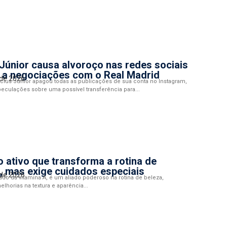
 Júnior causa alvoroço nas redes sociais
 a negociações com o Real Madrid
 de 2026
ícius Júnior apagou todas as publicações de sua conta no Instagram,
eculações sobre uma possível transferência para...
 o ativo que transforma a rotina de
, mas exige cuidados especiais
 de 2026
ivado da vitamina A, é um aliado poderoso na rotina de beleza,
horias na textura e aparência...