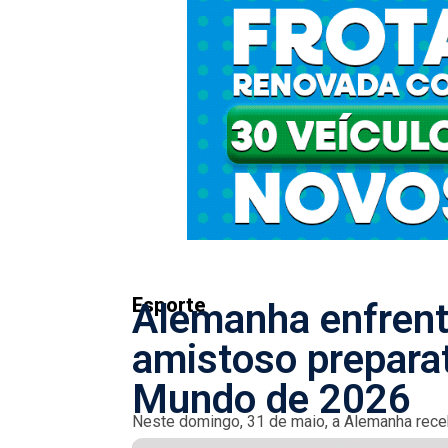
Esporte
Alemanha enfrent
amistoso preparat
Mundo de 2026
Neste domingo, 31 de maio, a Alemanha rece
do Mundial de 2026. Com uma sequência de..