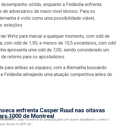
 desempenho sólido, enquanto a Finlândia enfrenta
 de adversários de maior nível técnico. Para os
Alemanha é visto como uma possibilidade viável,
as seleções.
orian Wirtz para marcar a qualquer momento, com odd de
ha, com odd de 1,95; e menos de 10,5 escanteios, com odd
manha apresenta uma odd de 7,00, sendo considerado um
 de retorno para os apostadores.
nte para ambas as equipes, com a Alemanha buscando
e a Finlândia almejando uma atuação competitiva antes do
nseca enfrenta Casper Ruud nas oitavas
ers 1000 de Montreal
 de 2026
a brasileiro João Fonseca se prepara para um duelo desafiador contra o
per Ruud no ATP de...