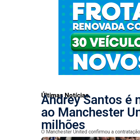
Últimas Notícias
Andrey Santos é 
ao Manchester Un
milhões
O Manchester United confirmou a contratação 
de agosto. O valor total da transação gira...