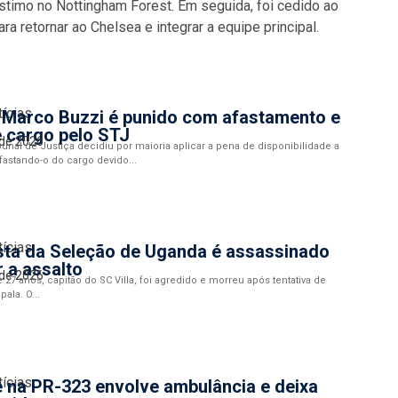
timo no Nottingham Forest. Em seguida, foi cedido ao
a retornar ao Chelsea e integrar a equipe principal.
tícias
 Marco Buzzi é punido com afastamento e
 cargo pelo STJ
 de 2026
bunal de Justiça decidiu por maioria aplicar a pena de disponibilidade a
fastando-o do cargo devido...
tícias
sta da Seleção de Uganda é assassinado
r a assalto
 de 2026
 27 anos, capitão do SC Villa, foi agredido e morreu após tentativa de
ala. O...
tícias
 na PR-323 envolve ambulância e deixa