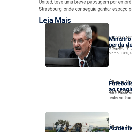
United, teve uma breve passagem por emprés
Strasbourg, onde conseguiu ganhar espaço par
Leia Mais
Últimas No
Ministro
perda de
6 de agosto
O Superior Tri
Marco Buzzi, a
Últimas No
Futeboli
ao reagi
6 de agosto
David Owori, de
roubo em Kamp
Últimas No
Acidente