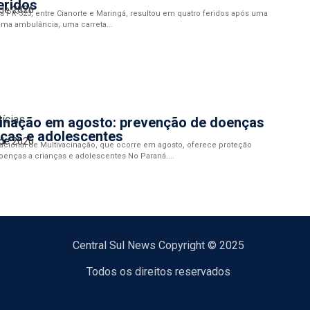
eridos
 de 2026
 PR-323, entre Cianorte e Maringá, resultou em quatro feridos após uma
uma ambulância, uma carreta...
tícias
cinação em agosto: prevenção de doenças
nças e adolescentes
 de 2026
cional de Multivacinação, que ocorre em agosto, oferece proteção
doenças a crianças e adolescentes No Paraná....
Central Sul News Copyright © 2025
Todos os direitos reservados