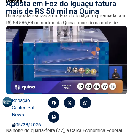
Paraná
Aposta em Foz do Iguaçu fatura
mais de R$ 50 mil na Quina
Uma aposta realizada em Foz do Iguaçu foi premiada com
R$ 54.586,84 no sorteio da Quina, ocorrido na noite de
quarta-feira (27). O prêmio foi...
Redação
Central Sul
News
05/28/2026
Na noite de quarta-feira (27), a Caixa Econômica Federal