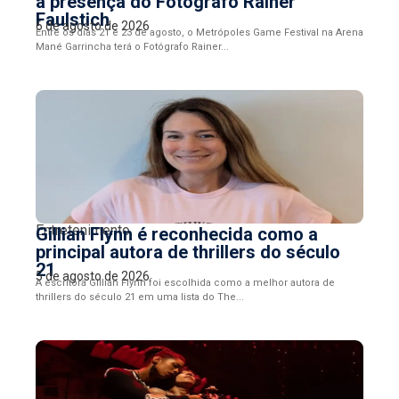
a presença do Fotógrafo Rainer
Faulstich
6 de agosto de 2026
Entre os dias 21 e 23 de agosto, o Metrópoles Game Festival na Arena
Mané Garrincha terá o Fotógrafo Rainer...
Entretenimento
Gillian Flynn é reconhecida como a
principal autora de thrillers do século
21
5 de agosto de 2026
A escritora Gillian Flynn foi escolhida como a melhor autora de
thrillers do século 21 em uma lista do The...