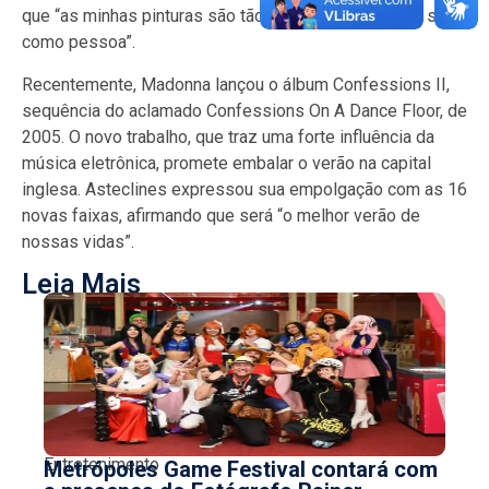
que “as minhas pinturas são tão estranhas quanto eu sou
como pessoa”.
Recentemente, Madonna lançou o álbum Confessions II,
sequência do aclamado Confessions On A Dance Floor, de
2005. O novo trabalho, que traz uma forte influência da
música eletrônica, promete embalar o verão na capital
inglesa. Asteclines expressou sua empolgação com as 16
novas faixas, afirmando que será “o melhor verão de
nossas vidas”.
Leia Mais
Entretenimento
Metrópoles Game Festival contará com