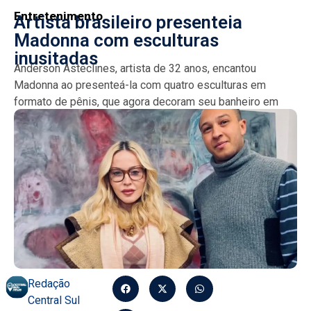
Entretenimento
Artista brasileiro presenteia
Madonna com esculturas
inusitadas
Anderson Asteclines, artista de 32 anos, encantou
Madonna ao presenteá-la com quatro esculturas em
formato de pênis, que agora decoram seu banheiro em
Londres. A...
Redação
Central Sul