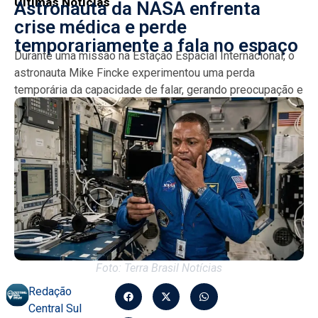
Últimas Notícias
Astronauta da NASA enfrenta
crise médica e perde
temporariamente a fala no espaço
Durante uma missão na Estação Espacial Internacional, o
astronauta Mike Fincke experimentou uma perda
temporária da capacidade de falar, gerando preocupação e
curiosidade sobre a...
Foto: Terra Brasil Notícias
Redação
Central Sul