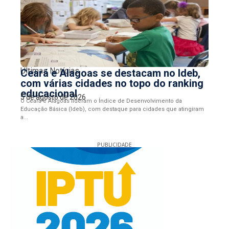
Últimas Notícias
Ceará e Alagoas se destacam no Ideb,
com várias cidades no topo do ranking
educacional
5 de agosto de 2026
O Ceará e Alagoas lideram o Índice de Desenvolvimento da
Educação Básica (Ideb), com destaque para cidades que atingiram
a...
PUBLICIDADE