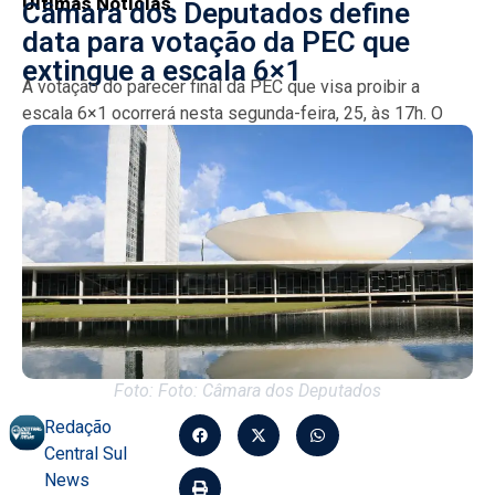
Últimas Notícias
Câmara dos Deputados define
data para votação da PEC que
extingue a escala 6×1
A votação do parecer final da PEC que visa proibir a
escala 6×1 ocorrerá nesta segunda-feira, 25, às 17h. O
relator Leo Prates enfrenta divergências...
Foto: Foto: Câmara dos Deputados
Redação
Central Sul
News