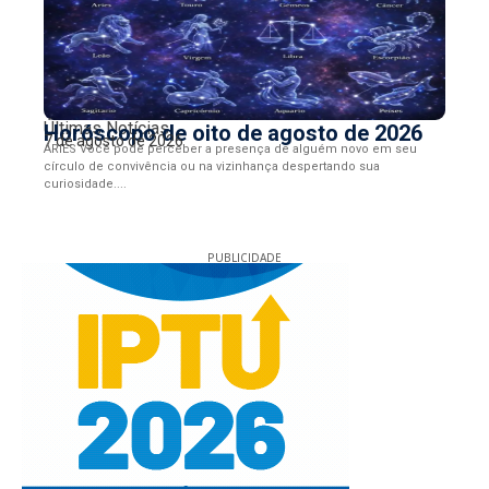
Últimas Notícias
Horóscopo de oito de agosto de 2026
7 de agosto de 2026
ÁRIES Você pode perceber a presença de alguém novo em seu
círculo de convivência ou na vizinhança despertando sua
curiosidade....
PUBLICIDADE