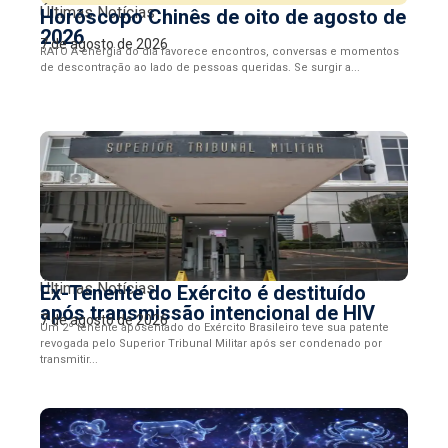
Últimas Notícias
Horóscopo Chinês de oito de agosto de
2026
7 de agosto de 2026
RATO A energia do dia favorece encontros, conversas e momentos
de descontração ao lado de pessoas queridas. Se surgir a...
Últimas Notícias
Ex-Tenente do Exército é destituído
após transmissão intencional de HIV
7 de agosto de 2026
Um 2º tenente aposentado do Exército Brasileiro teve sua patente
revogada pelo Superior Tribunal Militar após ser condenado por
transmitir...