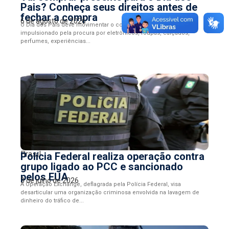
Pais? Conheça seus direitos antes de
fechar a compra
6 de agosto de 2026
O Dia dos Pais deve movimentar o comércio nos próximos dias,
impulsionado pela procura por eletrônicos, roupas, calçados,
perfumes, experiências...
Brasil
Polícia Federal realiza operação contra
grupo ligado ao PCC e sancionado
pelos EUA
3 de julho de 2026
A Operação Exchange, deflagrada pela Polícia Federal, visa
desarticular uma organização criminosa envolvida na lavagem de
dinheiro do tráfico de...