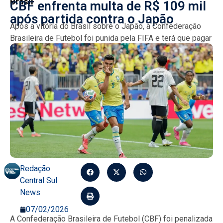
Brasil
CBF enfrenta multa de R$ 109 mil
após partida contra o Japão
Após a vitória do Brasil sobre o Japão, a Confederação
Brasileira de Futebol foi punida pela FIFA e terá que pagar
uma multa total de...
Redação
Central Sul
News
07/02/2026
A Confederação Brasileira de Futebol (CBF) foi penalizada