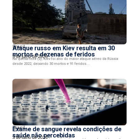
Brasil
Ataque russo em Kiev resulta em 30
mortos e dezenas de feridos
3 de julho de 2026
Na quinta-feira (2), Kiev foi alvo do maior ataque aéreo da Rússia
desde 2022, deixando 30 mortos e 91 feridos....
Brasil
Exame de sangue revela condições de
saúde não percebidas
3 de julho de 2026