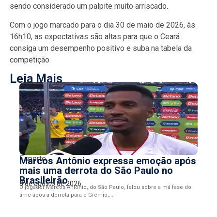
sendo considerado um palpite muito arriscado.
Com o jogo marcado para o dia 30 de maio de 2026, às
16h10, as expectativas são altas para que o Ceará
consiga um desempenho positivo e suba na tabela da
competição.
Leia Mais
Esporte
Marcos Antônio expressa emoção após
mais uma derrota do São Paulo no
Brasileirão
8 de agosto de 2026
O jogador Marcos Antônio, do São Paulo, falou sobre a má fase do
time após a derrota para o Grêmio,...