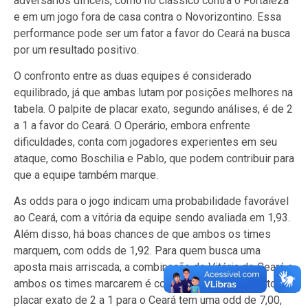
adversários difíceis, como no clássico contra o Fortaleza
e em um jogo fora de casa contra o Novorizontino. Essa
performance pode ser um fator a favor do Ceará na busca
por um resultado positivo.
O confronto entre as duas equipes é considerado
equilibrado, já que ambas lutam por posições melhores na
tabela. O palpite de placar exato, segundo análises, é de 2
a 1 a favor do Ceará. O Operário, embora enfrente
dificuldades, conta com jogadores experientes em seu
ataque, como Boschilia e Pablo, que podem contribuir para
que a equipe também marque.
As odds para o jogo indicam uma probabilidade favorável
ao Ceará, com a vitória da equipe sendo avaliada em 1,93.
Além disso, há boas chances de que ambos os times
marquem, com odds de 1,92. Para quem busca uma
aposta mais arriscada, a combinação de Vitória do Ceará e
ambos os times marcarem é cotada em 4,00, enquanto o
placar exato de 2 a 1 para o Ceará tem uma odd de 7,00,