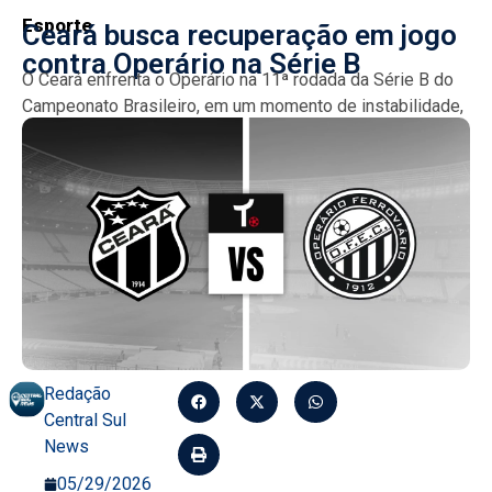
Esporte
Ceará busca recuperação em jogo
contra Operário na Série B
O Ceará enfrenta o Operário na 11ª rodada da Série B do
Campeonato Brasileiro, em um momento de instabilidade,
enquanto o Operário tenta se reerguer...
Redação
Central Sul
News
05/29/2026