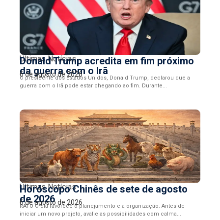
Últimas Notícias
Donald Trump acredita em fim próximo
da guerra com o Irã
6 de agosto de 2026
O presidente dos Estados Unidos, Donald Trump, declarou que a
guerra com o Irã pode estar chegando ao fim. Durante...
Últimas Notícias
Horóscopo Chinês de sete de agosto
de 2026
6 de agosto de 2026
RATO O dia favorece o planejamento e a organização. Antes de
iniciar um novo projeto, avalie as possibilidades com calma...