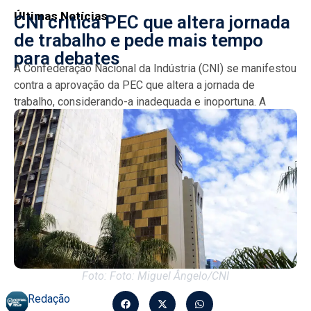
Últimas Notícias
CNI critica PEC que altera jornada
de trabalho e pede mais tempo
para debates
A Confederação Nacional da Indústria (CNI) se manifestou
contra a aprovação da PEC que altera a jornada de
trabalho, considerando-a inadequada e inoportuna. A
entidade...
Foto: Foto: Miguel Ângelo/CNI
Redação