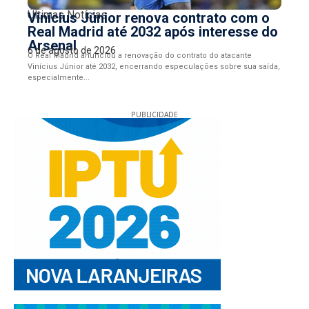
Últimas Notícias
Vinícius Júnior renova contrato com o
Real Madrid até 2032 após interesse do
Arsenal
6 de agosto de 2026
O Real Madrid anunciou a renovação do contrato do atacante
Vinícius Júnior até 2032, encerrando especulações sobre sua saída,
especialmente...
PUBLICIDADE