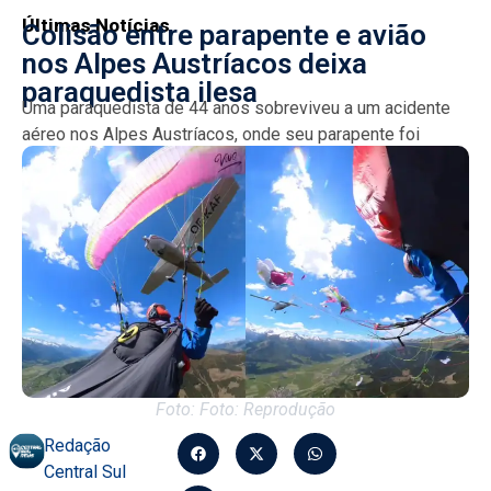
Últimas Notícias
Colisão entre parapente e avião
nos Alpes Austríacos deixa
paraquedista ilesa
Uma paraquedista de 44 anos sobreviveu a um acidente
aéreo nos Alpes Austríacos, onde seu parapente foi
atingido por um avião. O piloto de 28...
Foto: Foto: Reprodução
Redação
Central Sul