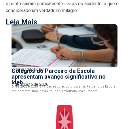
o piloto saíram praticamente ilesos do acidente, o que é
considerado um verdadeiro milagre.
Leia Mais
Últimas Notícias
Colégios do Parceiro da Escola
apresentam avanço significativo no
Ideb
7 de agosto de 2026
Entre 2023 e 2025, 87% das escolas do programa Parceiro da Escola
melhoraram suas notas no Ideb, refletindo um aumento...