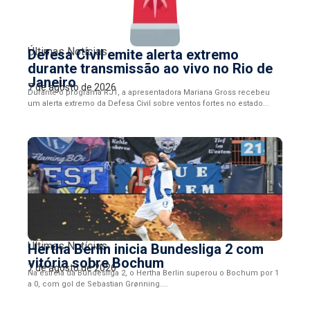
Últimas Notícias
Defesa Civil emite alerta extremo
durante transmissão ao vivo no Rio de
Janeiro
7 de agosto de 2026
Durante o programa RJ1, a apresentadora Mariana Gross recebeu
um alerta extremo da Defesa Civil sobre ventos fortes no estado...
Últimas Notícias
Hertha Berlin inicia Bundesliga 2 com
vitória sobre Bochum
7 de agosto de 2026
Na estreia da Bundesliga 2, o Hertha Berlin superou o Bochum por 1
a 0, com gol de Sebastian Grønning....