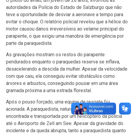
O piloto do avião, um jovem de 28 anos, informou às
autoridades da Polícia do Estado de Salzburgo que não
teve a oportunidade de desviar a aeronave a tempo para
evitar o choque. O relatório policial revelou que a hélice do
motor causou danos irreversíveis ao velame principal do
parapente, o que exigiu uma manobra de emergência por
parte da paraquedista.
As gravações mostram os restos do parapente
pendurados enquanto o paraquedas reserva se inflava,
desacelerando a descida da mulher. Apesar da velocidade
com que caiu, ela conseguiu evitar obstáculos como
árvores e arbustos, conseguindo pousar em uma área
gramada próxima a uma estrada florestal.
Após o pouso forçado, uma equipe de resgate foi
acionada. A paraquedista, natural da Alta Áustria, foi
encontrada e transportada por um helicóptero da polícia
até o Aeroporto de Zell am See. Apesar da gravidade do
incidente e da queda abrupta, tanto a paraquedista quanto