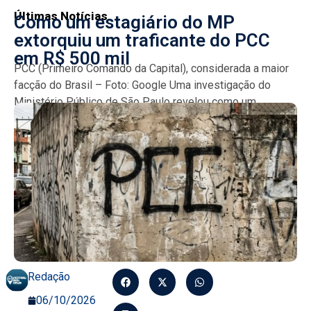
Últimas Notícias
Como um estagiário do MP
extorquiu um traficante do PCC
em R$ 500 mil
PCC (Primeiro Comando da Capital), considerada a maior
facção do Brasil – Foto: Google Uma investigação do
Ministério Público de São Paulo revelou como um...
Redação
06/10/2026