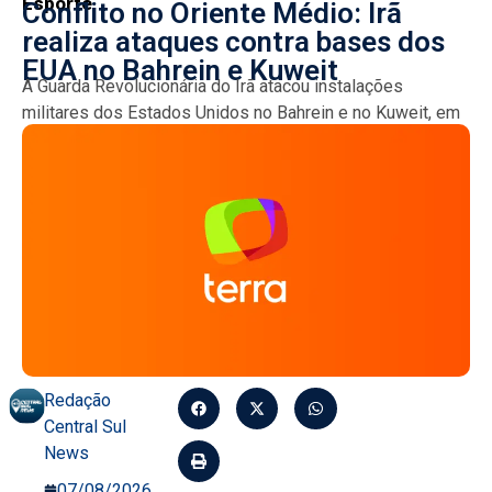
Esporte
Conflito no Oriente Médio: Irã
realiza ataques contra bases dos
EUA no Bahrein e Kuweit
A Guarda Revolucionária do Irã atacou instalações
militares dos Estados Unidos no Bahrein e no Kuweit, em
resposta a uma série de ataques americanos. A...
Redação
Central Sul
News
07/08/2026