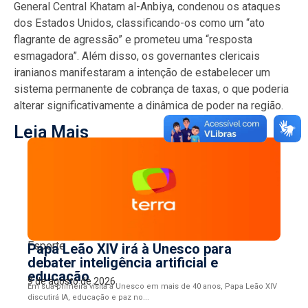
General Central Khatam al-Anbiya, condenou os ataques
dos Estados Unidos, classificando-os como um “ato
flagrante de agressão” e prometeu uma “resposta
esmagadora”. Além disso, os governantes clericais
iranianos manifestaram a intenção de estabelecer um
sistema permanente de cobrança de taxas, o que poderia
alterar significativamente a dinâmica de poder na região.
Leia Mais
Esporte
Papa Leão XIV irá à Unesco para
debater inteligência artificial e
educação
9 de agosto de 2026
Em sua primeira visita à Unesco em mais de 40 anos, Papa Leão XIV
discutirá IA, educação e paz no...