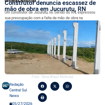
Últimas Notícias
Construtor denuncia escassez de
mão de obra em Jucurutu, RN
Um construtor de Jucurutu, no Seridó do RN, expressou
sua preocupação com a falta de mão de obra na
construção civil, afirmando que muitos preferem...
Foto: Terra Brasil Notícias
Redação
Central Sul
News
05/27/2026