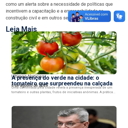
como um alerta sobre a necessidade de políticas que
incentivem a capacitação e a empregabilidade na
construção civil e em outros setores da economia.
Leia Mais
Últimas Notícias
A presença do verde na cidade: o
tomateiro que surpreendeu na calçada
6 de agosto de 2026
Uma caminhada pela cidade revela a presença inesperada de um
tomateiro e outras plantas, frutos de iniciativas anônimas. A prática...