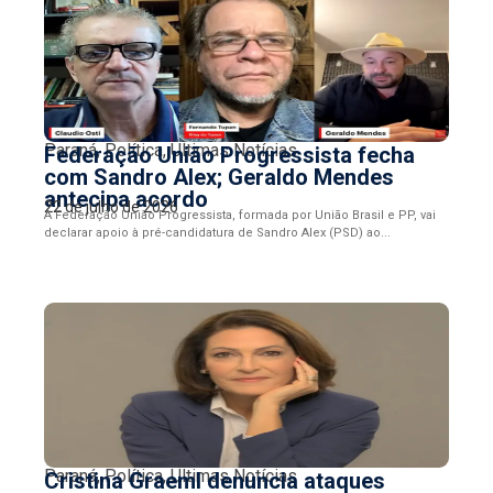
Paraná
,
Política
,
Últimas Notícias
Federação União Progressista fecha
com Sandro Alex; Geraldo Mendes
antecipa acordo
22 de julho de 2026
A Federação União Progressista, formada por União Brasil e PP, vai
declarar apoio à pré-candidatura de Sandro Alex (PSD) ao...
Paraná
,
Política
,
Últimas Notícias
Cristina Graeml denuncia ataques