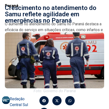
Paraná
Crescimento no atendimento do
Samu reflete agilidade em
emergências no Paraná
O aumento no atendimento do Samu no Paraná destaca a
eficácia do serviço em situações críticas, como infartos e
AVC. O sistema prioriza a rapidez...
Foto: Governo do Paraná
Redação
Central Sul