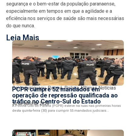
segurança e o bem-estar da população paranaense,
especialmente em tempos em que a agilidade e a
eficiência nos serviços de saúde são mais necessárias
do que nunca.
Leia Mais
Cantuquiriguaçu
,
Paraná
,
Policia
,
Últimas Notícias
PCPR cumpre 52 mandados em
operação de repressão qualificada ao
tráfico no Centro-Sul do Estado
30 de julho de 2026
A Polícia Civil do Paraná (PCPR) esteve na ruas nas primeiras horas
desta quinta-feira (30) para cumprir 55 mandados judiciais...