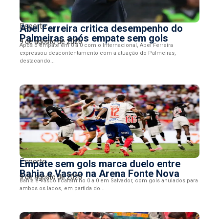
Esporte
Abel Ferreira critica desempenho do
Palmeiras após empate sem gols
9 de agosto de 2026
Após o empate em 0 a 0 com o Internacional, Abel Ferreira
expressou descontentamento com a atuação do Palmeiras,
destacando...
Esporte
Empate sem gols marca duelo entre
Bahia e Vasco na Arena Fonte Nova
9 de agosto de 2026
Bahia e Vasco ficaram no 0 a 0 em Salvador, com gols anulados para
ambos os lados, em partida do...