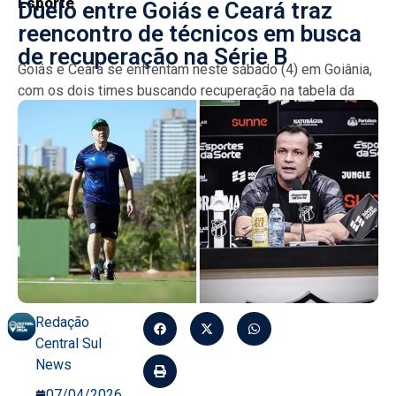
Esporte
Duelo entre Goiás e Ceará traz
reencontro de técnicos em busca
de recuperação na Série B
Goiás e Ceará se enfrentam neste sábado (4) em Goiânia,
com os dois times buscando recuperação na tabela da
Série B. A partida marca a...
Redação
Central Sul
News
07/04/2026