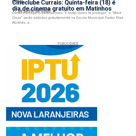
Geral
Cineclube Currais: Quinta-feira (18) é
dia de cinema gratuito em Matinhos
17 de junho de 2026
Curtas-metragens paranaenses “É linda! Quero te proteger” e “Maré
Cinza” serão exibidos gratuitamente na Escola Municipal Pastor Elias
Abrahão, a...
PUBLICIDADE