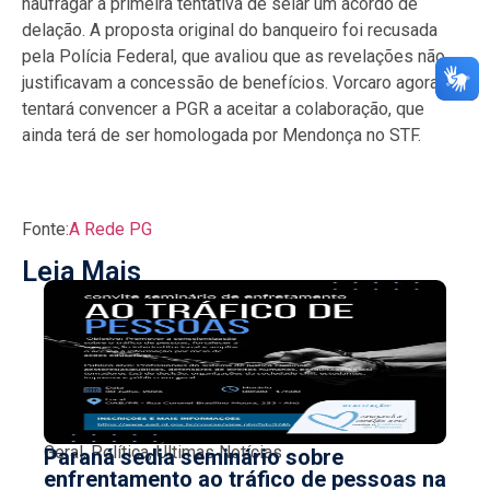
naufragar a primeira tentativa de selar um acordo de
delação. A proposta original do banqueiro foi recusada
pela Polícia Federal, que avaliou que as revelações não
justificavam a concessão de benefícios. Vorcaro agora
tentará convencer a PGR a aceitar a colaboração, que
ainda terá de ser homologada por Mendonça no STF.
Fonte:
A Rede PG
Leia Mais
Geral
,
Política
,
Últimas Notícias
Paraná sedia seminário sobre
enfrentamento ao tráfico de pessoas na