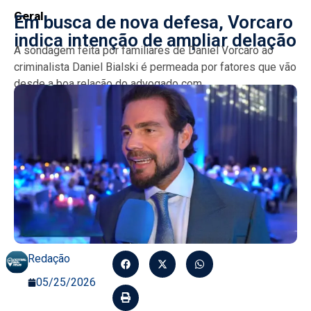
Geral
Em busca de nova defesa, Vorcaro
indica intenção de ampliar delação
A sondagem feita por familiares de Daniel Vorcaro ao
criminalista Daniel Bialski é permeada por fatores que vão
desde a boa relação do advogado com...
Redação
05/25/2026