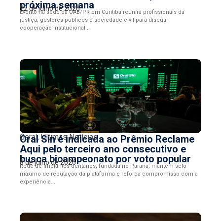
próxima semana
22 de julho de 2026
Evento na sede da OAB/PR em Curitiba reunirá profissionais da
justiça, gestores públicos e sociedade civil para discutir
cooperação institucional...
Geral
,
Últimas Notícias
Oral Sin é indicada ao Prêmio Reclame
Aqui pelo terceiro ano consecutivo e
busca bicampeonato por voto popular
8 de julho de 2026
Rede de implantes dentários, fundada no Paraná, mantém selo
máximo de reputação da plataforma e reforça compromisso com a
experiência...