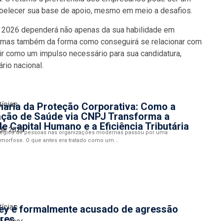
tabelecer sua base de apoio, mesmo em meio a desafios.
de 2026 dependerá não apenas da sua habilidade em
, mas também da forma como conseguirá se relacionar com
ir como um impulso necessário para sua candidatura,
io nacional.
tícias
haria da Proteção Corporativa: Como a
ação de Saúde via CNPJ Transforma a
e Capital Humano e a Eficiência Tributária
 de 2026
atégica de pessoas nas organizações modernas passou por uma
morfose. O que antes era tratado como um...
tícias
ney é formalmente acusado de agressão
res