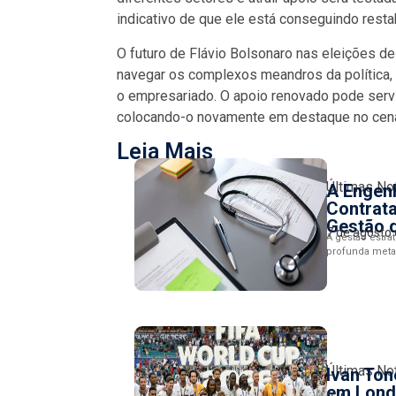
indicativo de que ele está conseguindo res
O futuro de Flávio Bolsonaro nas eleições 
navegar os complexos meandros da política
o empresariado. O apoio renovado pode serv
colocando-o novamente em destaque no cenár
Leia Mais
Últimas No
A Engen
Contrat
Gestão d
7 de agosto
A gestão estr
profunda meta
Últimas No
Ivan To
em Lond