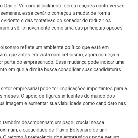
ro Daniel Vorcaro inicialmente gerou reações controversas
as semanas, esse cenário começou a mudar de forma
o evidente e das tentativas do senador de reduzir os
aram a vê-lo novamente como uma das principais opções
olsonaro reflete um ambiente político que está em
aro, que antes era vista com ceticismo, agora começa a
por parte do empresariado. Essa mudança pode indicar uma
to em que a direita busca consolidar suas candidaturas
 setor empresarial pode ter implicações importantes para a
os meses. O apoio de figuras influentes do mundo dos
sua imagem e aumentar sua viabilidade como candidato nas
ico também desempenham um papel crucial nessa
roximam, a capacidade de Flávio Bolsonaro de unir
da. O retorno à preferência dos empresários pode ser um