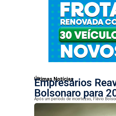
Últimas Notícias
Empresários Reav
Bolsonaro para 2
Após um período de incertezas, Flávio Bols
o desgaste político. A relação com o banqueir