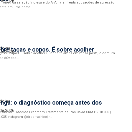
 de 2026
n Toney, da seleção inglesa e do Al-Ahly, enfrenta acusações de agressão
ente em uma boate...
tícias
bre taças e copos. É sobre acolher
 de 2026
aças e copos. É sobre acolher Quando falamos em mesa posta, é comum
as dúvidas...
tícias
onga: o diagnóstico começa antes dos
 de 2026
cci Junior – Médico Expert em Tratamento de Pós-Covid CRM-PR 18.090 |
.035 Instagram @drdorivalriccijr...