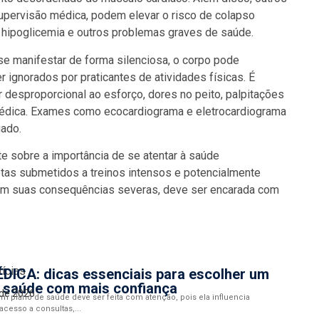
supervisão médica, podem elevar o risco de colapso
e hipoglicemia e outros problemas graves de saúde.
se manifestar de forma silenciosa, o corpo pode
 ignorados por praticantes de atividades físicas. É
 desproporcional ao esforço, dores no peito, palpitações
médica. Exames como ecocardiograma e eletrocardiograma
ado.
te sobre a importância de se atentar à saúde
etas submetidos a treinos intensos e potencialmente
, com suas consequências severas, deve ser encarada com
tícias
DICA: dicas essenciais para escolher um
e saúde com mais confiança
 de 2026
m plano de saúde deve ser feita com atenção, pois ela influencia
acesso a consultas,...