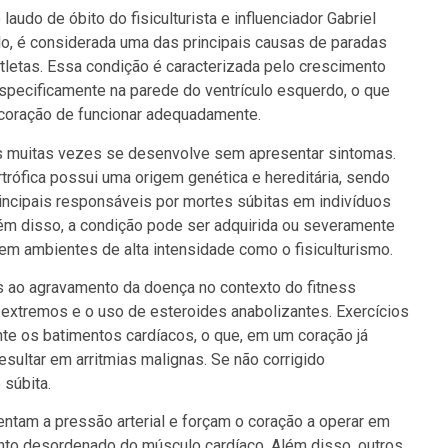
audo de óbito do fisiculturista e influenciador Gabriel
o, é considerada uma das principais causas de paradas
atletas. Essa condição é caracterizada pelo crescimento
specificamente na parede do ventrículo esquerdo, o que
oração de funcionar adequadamente.
is muitas vezes se desenvolve sem apresentar sintomas.
trófica possui uma origem genética e hereditária, sendo
incipais responsáveis por mortes súbitas em indivíduos
m disso, a condição pode ser adquirida ou severamente
em ambientes de alta intensidade como o fisiculturismo.
 ao agravamento da doença no contexto do fitness
 extremos e o uso de esteroides anabolizantes. Exercícios
te os batimentos cardíacos, o que, em um coração já
sultar em arritmias malignas. Se não corrigido
 súbita.
ntam a pressão arterial e forçam o coração a operar em
ento desordenado do músculo cardíaco. Além disso, outros