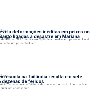
tícias
evela deformações inéditas em peixes no
 Santo ligadas a desastre em Mariana
 de 2026
da UFRJ e UFRPE identificam 60,5% de anomalias em peixes no litoral
ito Santo, um percentual bem...
tícias
m escola na Tailândia resulta em sete
 dezenas de feridos
 de 2026
ros em uma escola na Tailândia deixou sete mortos, incluindo avós e
 autor, um adolescente...