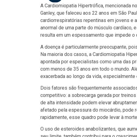
A Cardiomiopatia Hipertrófica, mencionada no l
Ganley, que faleceu aos 22 anos em São Paul
cardiorrespiratórias repentinas em jovens e 
anormal de uma parte do músculo cardíaco, e
resulta em um espessamento que impede o c
A doença é particularmente preocupante, po
Na maioria dos casos, a Cardiomiopatia Hiper
apontada por especialistas como uma das pr
com menos de 35 anos em todo o mundo. Alé
exacerbada ao longo da vida, especialmente 
Dois fatores são frequentemente associados
competitivo: a sobrecarga gerada por treinos
de alta intensidade podem elevar abruptamen
afetado pela espessura do miocárdio, pode re
rapidamente, esse quadro pode levar à morte
O uso de esteroides anabolizantes, que aume
seu limite, também contribui para o crescim