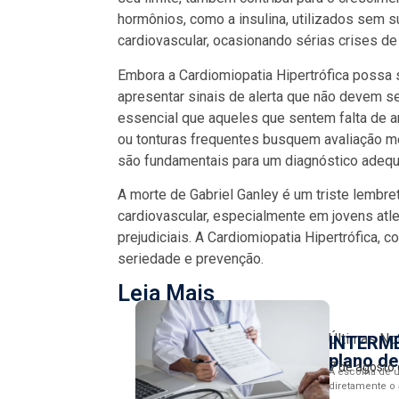
hormônios, como a insulina, utilizados sem 
cardiovascular, ocasionando sérias crises d
Embora a Cardiomiopatia Hipertrófica possa 
apresentar sinais de alerta que não devem ser
essencial que aqueles que sentem falta de ar
ou tonturas frequentes busquem avaliação 
são fundamentais para um diagnóstico adequ
A morte de Gabriel Ganley é um triste lembre
cardiovascular, especialmente em jovens atl
prejudiciais. A Cardiomiopatia Hipertrófica
seriedade e prevenção.
Leia Mais
Últimas No
INTERMÉ
plano d
7 de agosto
A escolha de u
diretamente o 