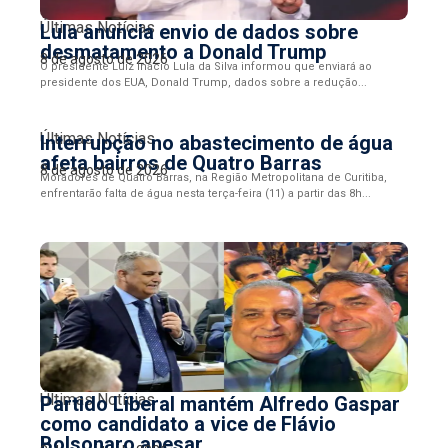
Últimas Notícias
Lula anuncia envio de dados sobre
desmatamento a Donald Trump
8 de agosto de 2026
O presidente Luiz Inácio Lula da Silva informou que enviará ao
presidente dos EUA, Donald Trump, dados sobre a redução...
Últimas Notícias
Interrupção no abastecimento de água
afeta bairros de Quatro Barras
8 de agosto de 2026
Moradores de Quatro Barras, na Região Metropolitana de Curitiba,
enfrentarão falta de água nesta terça-feira (11) a partir das 8h...
Últimas Notícias
Partido Liberal mantém Alfredo Gaspar
como candidato a vice de Flávio
Bolsonaro apesar