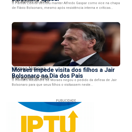
8 de agosto de 2026
O Partido Liberal decidiu manter Alfredo Gaspar como vice na chapa
de Flávio Bolsonaro, mesmo após resistência interna e críticas...
Últimas Notícias
Moraes impede visita dos filhos a Jair
Bolsonaro no Dia dos Pais
8 de agosto de 2026
O ministro Alexandre de Moraes negou o pedido da defesa de Jair
Bolsonaro para que seus filhos o visitassem neste...
PUBLICIDADE