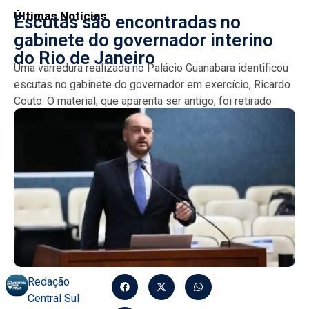
Últimas Notícias
Escutas são encontradas no
gabinete do governador interino
do Rio de Janeiro
Uma varredura realizada no Palácio Guanabara identificou
escutas no gabinete do governador em exercício, Ricardo
Couto. O material, que aparenta ser antigo, foi retirado
durante...
Redação
Central Sul