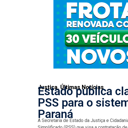
Justiça
,
Últimas Notícias
Estado publica cla
PSS para o siste
Paraná
A Secretaria de Estado da Justiça e Cidadania
Simplificado (PSS) que visa a contratação de