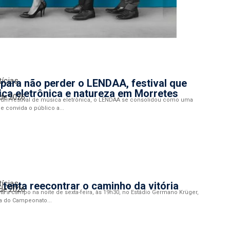
tícias
para não perder o LENDAA, festival que
ca eletrônica e natureza em Morretes
 de 2026
 um festival de música eletrônica, o LENDAA se consolidou como uma
e convida o público a...
tícias
 tenta reecontrar o caminho da vitória
 de 2026
ta a campo na noite de sexta-feira, às 19h30, no Estádio Germano Krüger,
a do Campeonato...