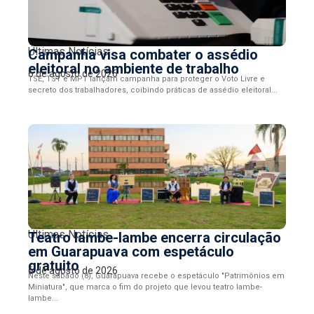
Últimas Notícias
Campanha visa combater o assédio
eleitoral no ambiente de trabalho
6 de agosto de 2026
TSE, TST e MPT lançam campanha para proteger o Voto Livre e
secreto dos trabalhadores, coibindo práticas de assédio eleitoral...
Últimas Notícias
Teatro lambe-lambe encerra circulação
em Guarapuava com espetáculo
gratuito
6 de agosto de 2026
Neste sábado (8), Guarapuava recebe o espetáculo "Patrimônios em
Miniatura", que marca o fim do projeto que levou teatro lambe-
lambe...