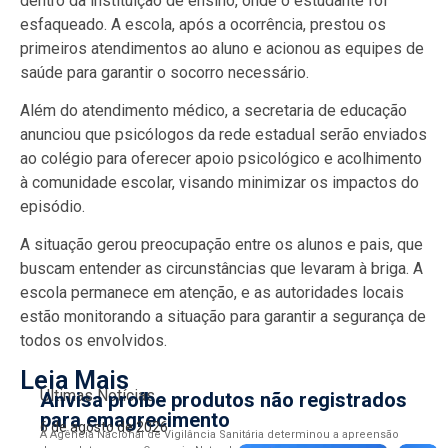
dentro da instituição de ensino, onde o estudante foi
esfaqueado. A escola, após a ocorrência, prestou os
primeiros atendimentos ao aluno e acionou as equipes de
saúde para garantir o socorro necessário.
Além do atendimento médico, a secretaria de educação
anunciou que psicólogos da rede estadual serão enviados
ao colégio para oferecer apoio psicológico e acolhimento
à comunidade escolar, visando minimizar os impactos do
episódio.
A situação gerou preocupação entre os alunos e pais, que
buscam entender as circunstâncias que levaram à briga. A
escola permanece em atenção, e as autoridades locais
estão monitorando a situação para garantir a segurança de
todos os envolvidos.
Leia Mais
Últimas Notícias
Anvisa proíbe produtos não registrados
para emagrecimento
6 de agosto de 2026
A Agência Nacional de Vigilância Sanitária determinou a apreensão