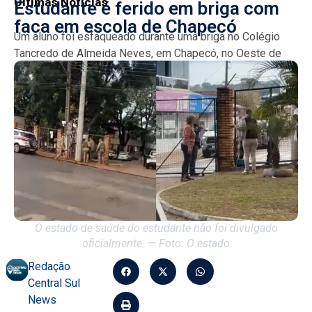
Últimas Notícias
Estudante é ferido em briga com
faca em escola de Chapecó
Um aluno foi esfaqueado durante uma briga no Colégio
Tancredo de Almeida Neves, em Chapecó, no Oeste de
Santa Catarina. A situação, ocorrida na manhã...
O estado de saúde do estudante não foi divulgado
oficialmente. — Foto: O estado
Redação
Central Sul
News