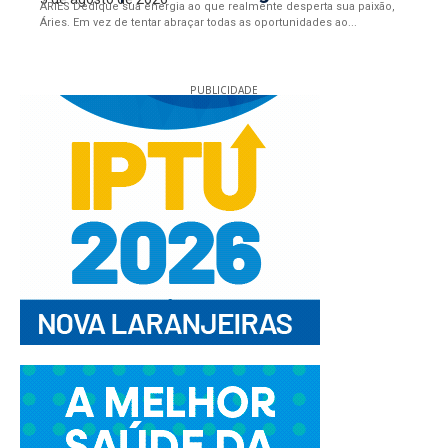
ÁRIES Dedique sua energia ao que realmente desperta sua paixão,
Áries. Em vez de tentar abraçar todas as oportunidades ao...
PUBLICIDADE