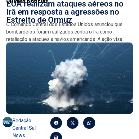
Últimas Notícias
EUA realizam ataques aéreos no
Irã em resposta a agressões no
Estreito de Ormuz
O Comando Central dos Estados Unidos anunciou que
bombardeios foram realizados contra o Irã como
retaliação a ataques a navios americanos. A ação visa
impor...
Redação
Central Sul
News