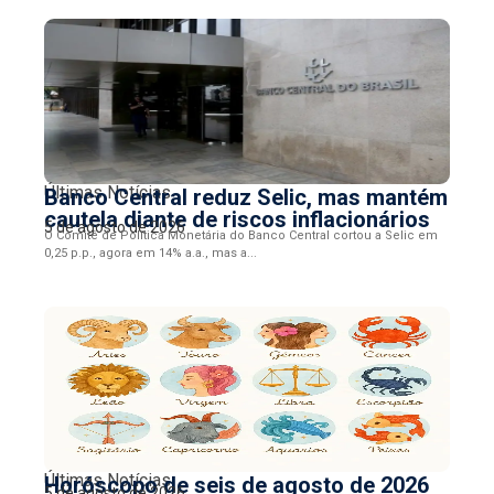
Últimas Notícias
Banco Central reduz Selic, mas mantém
cautela diante de riscos inflacionários
5 de agosto de 2026
O Comitê de Política Monetária do Banco Central cortou a Selic em
0,25 p.p., agora em 14% a.a., mas a...
Últimas Notícias
Horóscopo de seis de agosto de 2026
5 de agosto de 2026