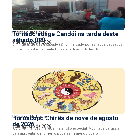
Últimas Notícias
Tornado atinge Candói na tarde deste
sábado (08)
9 de agosto de 2026
O fim de tarde deste sábado (8) foi marcado por estragos causados
por ventos extremamente fortes em duas cidades da...
Últimas Notícias
Horóscopo Chinês de nove de agosto
de 2026
8 de agosto de 2026
RATO As finanças merecem atenção especial. A vontade de gastar
para aproveitar o momento pode ser maior do que o...