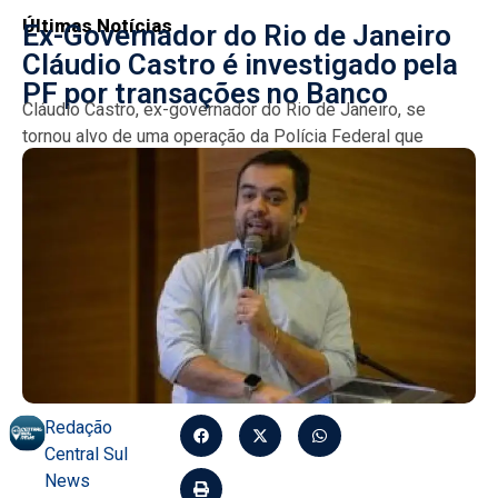
Últimas Notícias
Ex-Governador do Rio de Janeiro
Cláudio Castro é investigado pela
PF por transações no Banco
Cláudio Castro, ex-governador do Rio de Janeiro, se
tornou alvo de uma operação da Polícia Federal que
investiga a movimentação de quase R$ 3 bilhões...
Redação
Central Sul
News