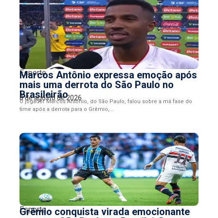
Esporte
Marcos Antônio expressa emoção após
mais uma derrota do São Paulo no
Brasileirão
8 de agosto de 2026
O jogador Marcos Antônio, do São Paulo, falou sobre a má fase do
time após a derrota para o Grêmio,...
Esporte
Grêmio conquista virada emocionante