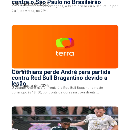
contra o São Paulo no Brasileirão
8 de agosto de 2026
Em um jogo repleto de emoções, o Grêmio venceu o São Paulo por
2 a 1, de virada, na 22ª...
Esporte
Corinthians perde André para partida
contra Red Bull Bragantino devido a
lesão
8 de agosto de 2026
O volante André não enfrentará o Red Bull Bragantino neste
domingo, às 18h30, por conta de dores na coxa direita....