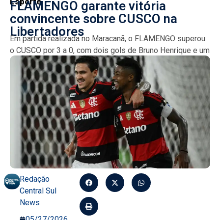
Esporte
FLAMENGO garante vitória
convincente sobre CUSCO na
Libertadores
Em partida realizada no Maracanã, o FLAMENGO superou
o CUSCO por 3 a 0, com dois gols de Bruno Henrique e um
de Lucas Paquetá....
Redação
Central Sul
News
05/27/2026