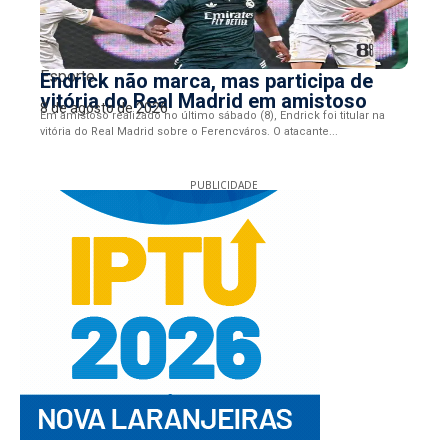
Esporte
Endrick não marca, mas participa de
vitória do Real Madrid em amistoso
8 de agosto de 2026
Em amistoso realizado no último sábado (8), Endrick foi titular na
vitória do Real Madrid sobre o Ferencváros. O atacante...
PUBLICIDADE