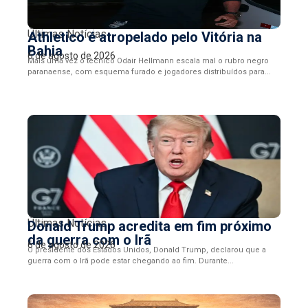
Últimas Notícias
Athletico é atropelado pelo Vitória na
Bahia
6 de agosto de 2026
Mais uma vez o técnico Odair Hellmann escala mal o rubro negro
paranaense, com esquema furado e jogadores distribuídos para...
Últimas Notícias
Donald Trump acredita em fim próximo
da guerra com o Irã
6 de agosto de 2026
O presidente dos Estados Unidos, Donald Trump, declarou que a
guerra com o Irã pode estar chegando ao fim. Durante...