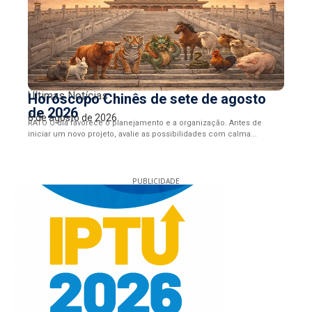
Últimas Notícias
Horóscopo Chinês de sete de agosto
de 2026
6 de agosto de 2026
RATO O dia favorece o planejamento e a organização. Antes de
iniciar um novo projeto, avalie as possibilidades com calma...
PUBLICIDADE