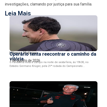
investigações, clamando por justiça para sua família.
Leia Mais
Últimas Notícias
Operário tenta reecontrar o caminho da
vitória
7 de agosto de 2026
O Fantasma volta a campo na noite de sexta-feira, às 19h30, no
Estádio Germano Krüger, pela 21ª rodada do Campeonato...