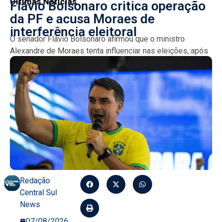
Últimas Notícias
Flávio Bolsonaro critica operação
da PF e acusa Moraes de
interferência eleitoral
O senador Flávio Bolsonaro afirmou que o ministro
Alexandre de Moraes tenta influenciar nas eleições, após
busca na casa de Jair Bolsonaro. Ele criticou a...
Redação
Central Sul
News
07/08/2026