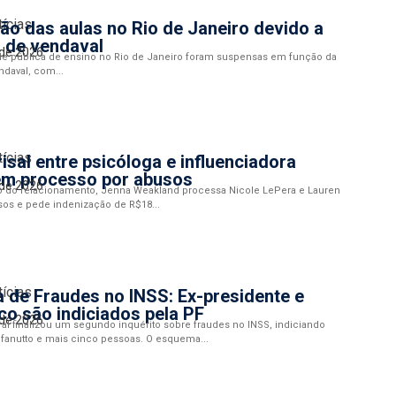
tícias
o das aulas no Rio de Janeiro devido a
 de vendaval
 de 2026
ede pública de ensino no Rio de Janeiro foram suspensas em função da
ndaval, com...
tícias
risal entre psicóloga e influenciadora
 em processo por abusos
 de 2026
o do relacionamento, Jenna Weakland processa Nicole LePera e Lauren
sos e pede indenização de R$18...
tícias
de Fraudes no INSS: Ex-presidente e
co são indiciados pela PF
 de 2026
ral finalizou um segundo inquérito sobre fraudes no INSS, indiciando
fanutto e mais cinco pessoas. O esquema...