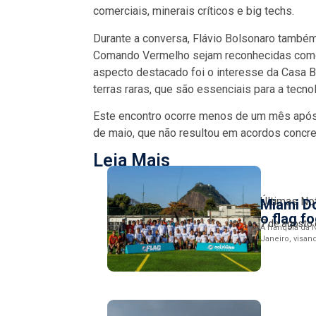
comerciais, minerais críticos e big techs.
Durante a conversa, Flávio Bolsonaro també
Comando Vermelho sejam reconhecidas como 
aspecto destacado foi o interesse da Casa Br
terras raras, que são essenciais para a tecn
Este encontro ocorre menos de um mês após 
de maio, que não resultou em acordos concre
Leia Mais
Últimas No
Miami Do
o flag fo
7 de agosto
A franquia da N
Janeiro, visan