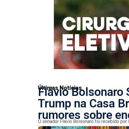
Últimas Notícias
Flávio Bolsonaro
Trump na Casa Br
rumores sobre en
O senador Flávio Bolsonaro foi recebido por
imprensa que consideravam o convite como fa