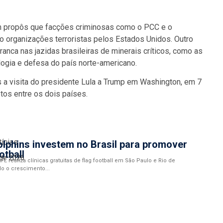
m propôs que facções criminosas como o PCC e o
organizações terroristas pelos Estados Unidos. Outro
anca nas jazidas brasileiras de minerais críticos, como as
ologia e defesa do país norte-americano.
a visita do presidente Lula a Trump em Washington, em 7
tos entre os dois países.
tícias
lphins investem no Brasil para promover
otball
 de 2026
FL realiza clínicas gratuitas de flag football em São Paulo e Rio de
do o crescimento...