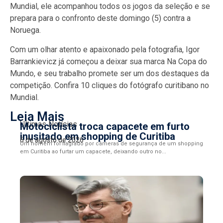
Mundial, ele acompanhou todos os jogos da seleção e se
prepara para o confronto deste domingo (5) contra a
Noruega.
Com um olhar atento e apaixonado pela fotografia, Igor
Barrankievicz já começou a deixar sua marca Na Copa do
Mundo, e seu trabalho promete ser um dos destaques da
competição. Confira 10 cliques do fotógrafo curitibano no
Mundial.
Leia Mais
Últimas Notícias
Motociclista troca capacete em furto
inusitado em shopping de Curitiba
6 de agosto de 2026
Um homem foi flagrado por câmeras de segurança de um shopping
em Curitiba ao furtar um capacete, deixando outro no...