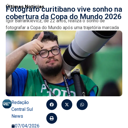
Últimas Notícias
Fotógrafo curitibano vive sonho na
cobertura da Copa do Mundo 2026
Igor Barrankievicz, de 22 anos, realiza o sonho de
fotografar a Copa do Mundo após uma trajetória marcada
por dedicação e superação desde o futebol...
Redação
Central Sul
News
07/04/2026