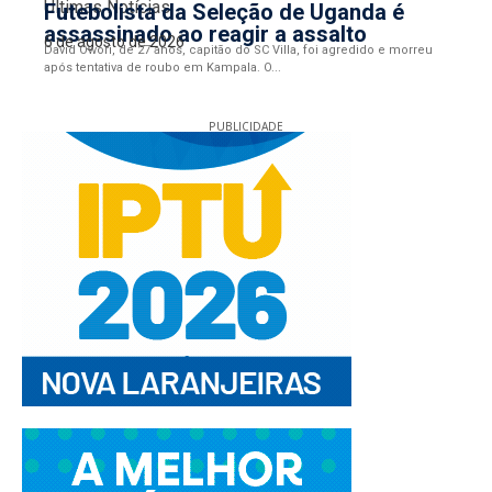
Últimas Notícias
Futebolista da Seleção de Uganda é
assassinado ao reagir a assalto
6 de agosto de 2026
David Owori, de 27 anos, capitão do SC Villa, foi agredido e morreu
após tentativa de roubo em Kampala. O...
PUBLICIDADE