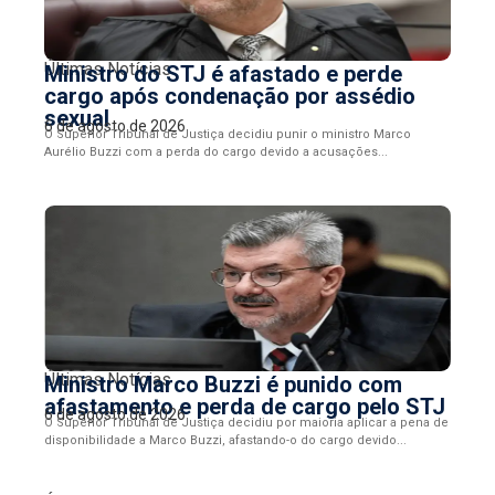
Últimas Notícias
Ministro do STJ é afastado e perde
cargo após condenação por assédio
sexual
6 de agosto de 2026
O Superior Tribunal de Justiça decidiu punir o ministro Marco
Aurélio Buzzi com a perda do cargo devido a acusações...
Últimas Notícias
Ministro Marco Buzzi é punido com
afastamento e perda de cargo pelo STJ
6 de agosto de 2026
O Superior Tribunal de Justiça decidiu por maioria aplicar a pena de
disponibilidade a Marco Buzzi, afastando-o do cargo devido...