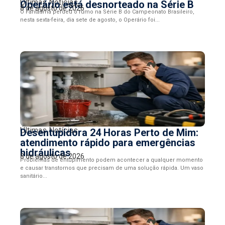
Últimas Notícias
Operário está desnorteado na Série B
8 de agosto de 2026
O Fantasma perdeu o rumo na Série B do Campeonato Brasileiro,
nesta sexta-feira, dia sete de agosto, o Operário foi...
Últimas Notícias
Desentupidora 24 Horas Perto de Mim:
atendimento rápido para emergências
hidráulicas
8 de agosto de 2026
Problemas de entupimento podem acontecer a qualquer momento
e causar transtornos que precisam de uma solução rápida. Um vaso
sanitário...