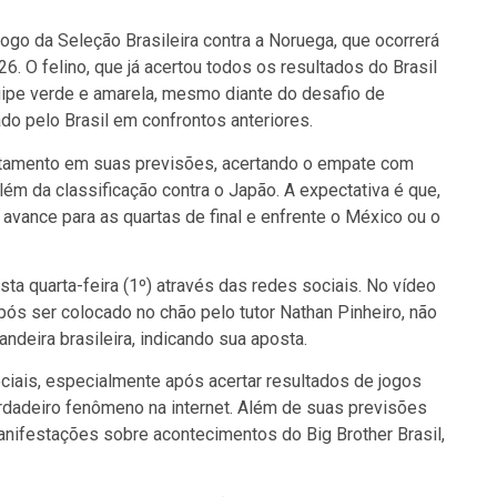
 jogo da Seleção Brasileira contra a Noruega, que ocorrerá
6. O felino, que já acertou todos os resultados do Brasil
uipe verde e amarela, mesmo diante do desafio de
ado pelo Brasil em confrontos anteriores.
itamento em suas previsões, acertando o empate com
além da classificação contra o Japão. A expectativa é que,
l avance para as quartas de final e enfrente o México ou o
ta quarta-feira (1º) através das redes sociais. No vídeo
pós ser colocado no chão pelo tutor Nathan Pinheiro, não
andeira brasileira, indicando sua aposta.
iais, especialmente após acertar resultados de jogos
rdadeiro fenômeno na internet. Além de suas previsões
anifestações sobre acontecimentos do Big Brother Brasil,