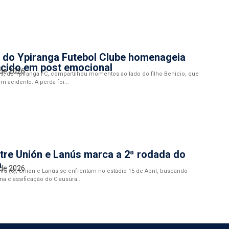
 do Ypiranga Futebol Clube homenageia
lecido em post emocional
 de 2026
s, do Ypiranga FC, compartilhou momentos ao lado do filho Benício, que
m acidente. A perda foi...
tre Unión e Lanús marca a 2ª rodada do
a
 de 2026
eira (6), Unión e Lanús se enfrentam no estádio 15 de Abril, buscando
a classificação do Clausura...