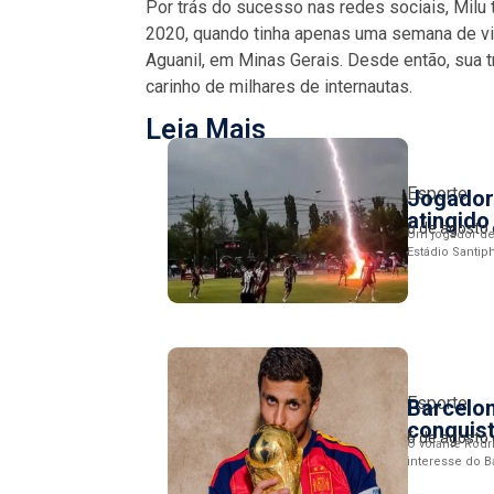
Por trás do sucesso nas redes sociais, Milu
2020, quando tinha apenas uma semana de vid
Aguanil, em Minas Gerais. Desde então, sua t
carinho de milhares de internautas.
Leia Mais
Esporte
Jogador 
atingido
6 de agosto
Um jogador de 
Estádio Santiph
Esporte
Barcelon
conquis
6 de agosto
O volante Rodr
interesse do B