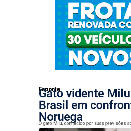
Esporte
Gato vidente Milu
Brasil em confront
Noruega
O gato Milu, conhecido por suas previsões ace
Noruega nas oitavas de final da Copa do Mund