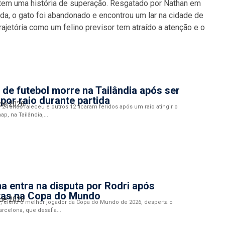
 tem uma história de superação. Resgatado por Nathan em
a, o gato foi abandonado e encontrou um lar na cidade de
rajetória como um felino previsor tem atraído a atenção e o
de futebol morre na Tailândia após ser
 por raio durante partida
 de 2026
24 anos faleceu e outros 12 ficaram feridos após um raio atingir o
ap, na Tailândia,...
a entra na disputa por Rodri após
tas na Copa do Mundo
 de 2026
i, eleito o melhor jogador da Copa do Mundo de 2026, desperta o
arcelona, que desafia...