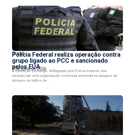
Brasil
Polícia Federal realiza operação contra
grupo ligado ao PCC e sancionado
pelos EUA
3 de julho de 2026
A Operação Exchange, deflagrada pela Polícia Federal, visa
desarticular uma organização criminosa envolvida na lavagem de
dinheiro do tráfico de...