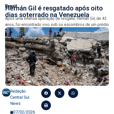
Brasil
Hernán Gil é resgatado após oito
dias soterrado na Venezuela
Após uma intensa operação de resgate, Hernán Gil, de 43
anos, foi encontrado vivo sob os escombros de um prédio
na Venezuela, onde ficou preso...
Redação
Central Sul
News
07/02/2026