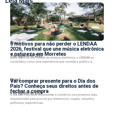
Leia Mais
Brasil
5 motivos para não perder o LENDAA
2026, festival que une música eletrônica
e natureza em Morretes
7 de agosto de 2026
Muito além de um festival de música eletrônica, o LENDAA se
consolidou como uma experiência que convida o público a...
Brasil
Vai comprar presente para o Dia dos
Pais? Conheça seus direitos antes de
fechar a compra
6 de agosto de 2026
O Dia dos Pais deve movimentar o comércio nos próximos dias,
impulsionado pela procura por eletrônicos, roupas, calçados,
perfumes, experiências...