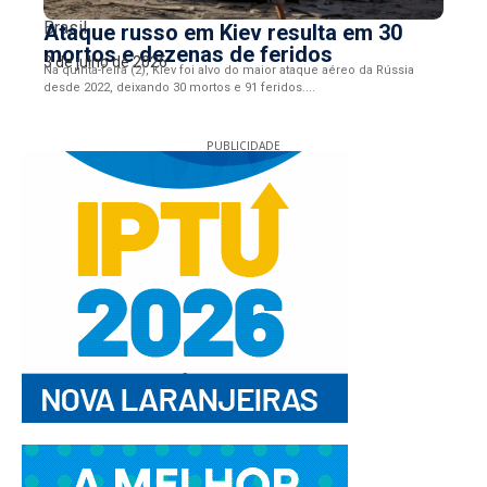
Brasil
Ataque russo em Kiev resulta em 30
mortos e dezenas de feridos
3 de julho de 2026
Na quinta-feira (2), Kiev foi alvo do maior ataque aéreo da Rússia
desde 2022, deixando 30 mortos e 91 feridos....
PUBLICIDADE