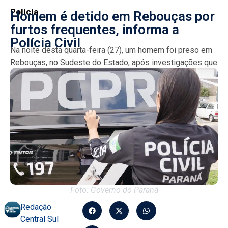
Policia
Homem é detido em Rebouças por
furtos frequentes, informa a
Polícia Civil
Na noite desta quarta-feira (27), um homem foi preso em
Rebouças, no Sudeste do Estado, após investigações que
o ligam a diversos furtos. A ação...
Foto: Governo do Paraná
Redação
Central Sul