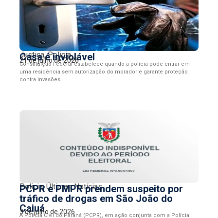
Justiça
,
Policia
Casa é inviolável
21 de julho de 2026
Constituição Federal estabelece quando a polícia pode entrar em
uma residência sem autorização do morador e garante proteção
contra invasões...
Policia
,
Últimas Notícias
PCPR e PMPR prendem suspeito por
tráfico de drogas em São João do
Caiuá
3 de julho de 2026
A Polícia Civil do Paraná (PCPR), em ação conjunta com a Polícia