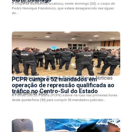
2 de agosto de 2026
O Corpo de Bombeiros localizou, neste domingo (02), o corpo de
Pedro Henrique Frandolozo, que estava desaparecido nas águas
do...
Cantuquiriguaçu
,
Paraná
,
Policia
,
Últimas Notícias
PCPR cumpre 52 mandados em
operação de repressão qualificada ao
tráfico no Centro-Sul do Estado
30 de julho de 2026
A Polícia Civil do Paraná (PCPR) esteve na ruas nas primeiras horas
desta quinta-feira (30) para cumprir 55 mandados judiciais...