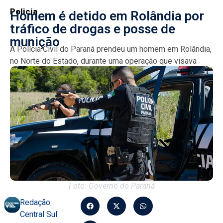
Policia
Homem é detido em Rolândia por
tráfico de drogas e posse de
munição
A Polícia Civil do Paraná prendeu um homem em Rolândia,
no Norte do Estado, durante uma operação que visava
cumprir um mandado de busca, resultando...
Foto: Governo do Paraná
Redação
Central Sul