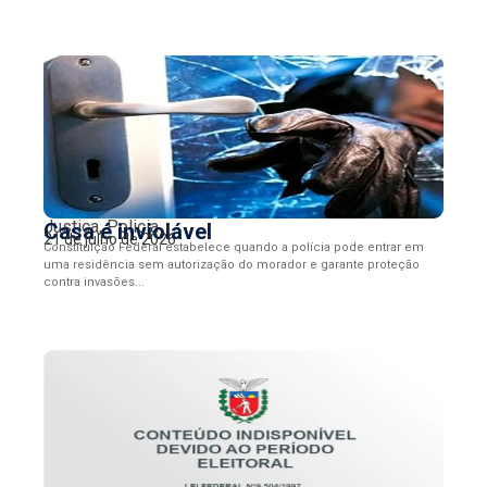
Justiça
,
Policia
Casa é inviolável
21 de julho de 2026
Constituição Federal estabelece quando a polícia pode entrar em
uma residência sem autorização do morador e garante proteção
contra invasões...