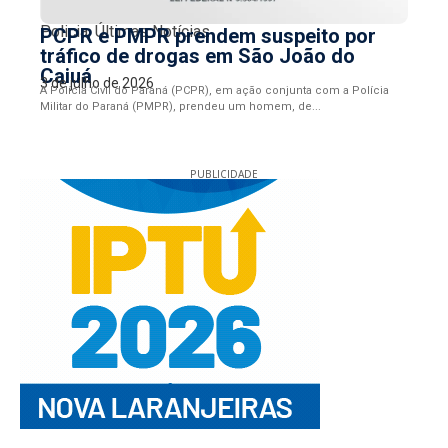
Policia
,
Últimas Notícias
PCPR e PMPR prendem suspeito por
tráfico de drogas em São João do
Caiuá
3 de julho de 2026
A Polícia Civil do Paraná (PCPR), em ação conjunta com a Polícia
Militar do Paraná (PMPR), prendeu um homem, de...
PUBLICIDADE