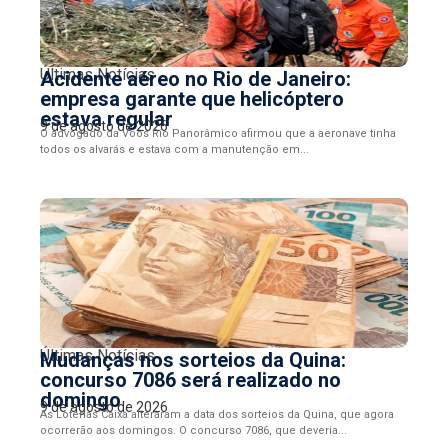
Últimas Notícias
Acidente aéreo no Rio de Janeiro:
empresa garante que helicóptero
estava regular
9 de agosto de 2026
O advogado da Voos Rio Panorâmico afirmou que a aeronave tinha
todos os alvarás e estava com a manutenção em...
Últimas Notícias
Mudanças nos sorteios da Quina:
concurso 7086 será realizado no
domingo
9 de agosto de 2026
As Loterias Caixa alteraram a data dos sorteios da Quina, que agora
ocorrerão aos domingos. O concurso 7086, que deveria...