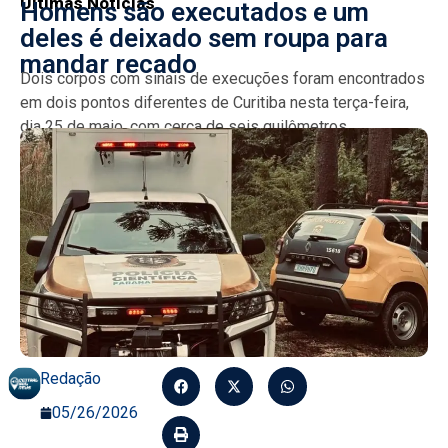
Últimas Notícias
Homens são executados e um
deles é deixado sem roupa para
mandar recado
Dois corpos com sinais de execuções foram encontrados
em dois pontos diferentes de Curitiba nesta terça-feira,
dia 25 de maio, com cerca de seis quilômetros...
Redação
05/26/2026