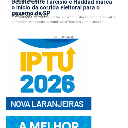
Últimas Notícias
Debate entre Tarcísio e Haddad marca
o início da corrida eleitoral para o
governo de SP
9 de agosto de 2026
O governador Tarcísio de Freitas e o ex-ministro Fernando Haddad se
enfrentam em debate na Band, com foco em administração...
PUBLICIDADE