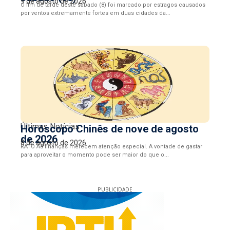
9 de agosto de 2026
O fim de tarde deste sábado (8) foi marcado por estragos causados
por ventos extremamente fortes em duas cidades da...
Últimas Notícias
Horóscopo Chinês de nove de agosto
de 2026
8 de agosto de 2026
RATO As finanças merecem atenção especial. A vontade de gastar
para aproveitar o momento pode ser maior do que o...
PUBLICIDADE