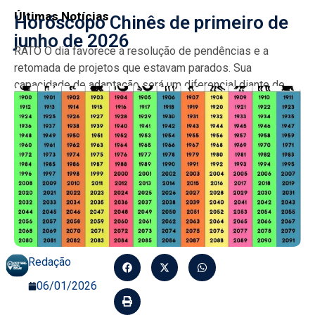
Últimas Notícias
Horóscopo Chinês de primeiro de
junho de 2026
RATO O dia favorece a resolução de pendências e a
retomada de projetos que estavam parados. Sua
capacidade de adaptação será um diferencial diante de...
Redação
06/01/2026