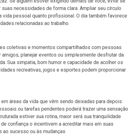
caz. Se alguém estiver exigindo demais de você, evite se
 suas necessidades de forma clara. Ampliar seu círculo
ua vida pessoal quanto profissional. O dia também favorece
idades relacionadas ao trabalho.
dades coletivas e momentos compartilhados com pessoas
ir amigos, planejar eventos ou simplesmente desfrutar da
a. Sua simpatia, bom humor e capacidade de acolher os
vidades recreativas, jogos e esportes podem proporcionar
 em áreas da vida que vêm sendo deixadas para depois.
essoais ou tarefas pendentes poderá trazer uma sensação
ruturada estiver sua rotina, maior será sua tranquilidade
de confiança o incentivem a acreditar mais em suas
os ao sucesso ou às mudanças.