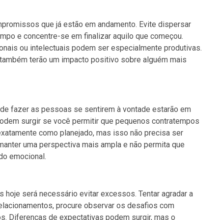
mpromissos que já estão em andamento. Evite dispersar
mpo e concentre-se em finalizar aquilo que começou.
onais ou intelectuais podem ser especialmente produtivas.
 também terão um impacto positivo sobre alguém mais
 de fazer as pessoas se sentirem à vontade estarão em
podem surgir se você permitir que pequenos contratempos
exatamente como planejado, mas isso não precisa ser
e manter uma perspectiva mais ampla e não permita que
do emocional.
 hoje será necessário evitar excessos. Tentar agradar a
relacionamentos, procure observar os desafios com
os. Diferenças de expectativas podem surgir, mas o