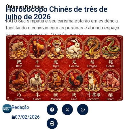
Últimas Notícias
Horósocopo Chinês de três de
julho de 2026
RATO Sua simpatia e seu carisma estarão em evidência,
facilitando o convívio com as pessoas e abrindo espaço
para novas conexões. O dia favorece a...
Redação
07/02/2026