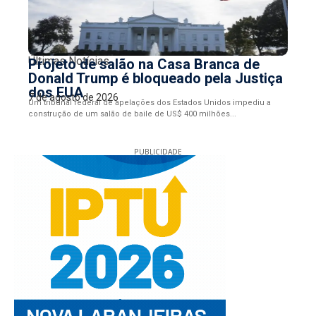
Últimas Notícias
Projeto de salão na Casa Branca de
Donald Trump é bloqueado pela Justiça
dos EUA
7 de agosto de 2026
Um tribunal federal de apelações dos Estados Unidos impediu a
construção de um salão de baile de US$ 400 milhões...
PUBLICIDADE