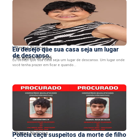
Últimas Notícias
Eu desejo que sua casa seja um lugar
de descanso.
7 de agosto de 2026
Eu desejo que sua casa seja um lugar de descanso. Um lugar onde
você tenha prazer em ficar e quando...
Últimas Notícias
Polícia caça suspeitos da morte de filho