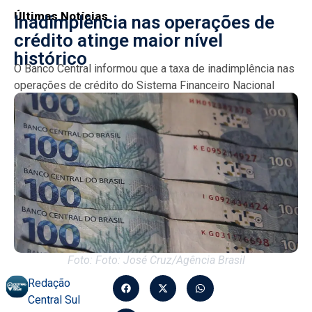
Últimas Notícias
Inadimplência nas operações de
crédito atinge maior nível
histórico
O Banco Central informou que a taxa de inadimplência nas
operações de crédito do Sistema Financeiro Nacional
subiu para 4,4% em abril, igualando recorde de...
Foto: Foto: José Cruz/Agência Brasil
Redação
Central Sul