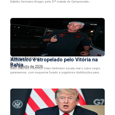
Estádio Germano Krüger, pela 21ª rodada do Campeonato...
Últimas Notícias
Athletico é atropelado pelo Vitória na
Bahia
6 de agosto de 2026
Mais uma vez o técnico Odair Hellmann escala mal o rubro negro
paranaense, com esquema furado e jogadores distribuídos para...