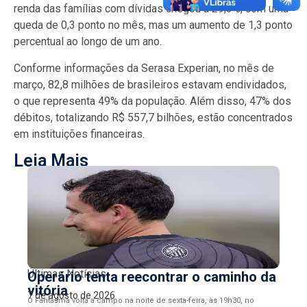
renda das famílias com dívidas chegou a 29,3%, com uma
queda de 0,3 ponto no mês, mas um aumento de 1,3 ponto
percentual ao longo de um ano.
Conforme informações da Serasa Experian, no mês de
março, 82,8 milhões de brasileiros estavam endividados,
o que representa 49% da população. Além disso, 47% dos
débitos, totalizando R$ 557,7 bilhões, estão concentrados
em instituições financeiras.
Leia Mais
Últimas Notícias
Operário tenta reecontrar o caminho da
vitória
7 de agosto de 2026
O Fantasma volta a campo na noite de sexta-feira, às 19h30, no