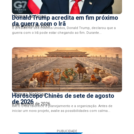
Últimas Notícias
Donald Trump acredita em fim próximo
da guerra com o Irã
6 de agosto de 2026
O presidente dos Estados Unidos, Donald Trump, declarou que a
guerra com o Irã pode estar chegando ao fim. Durante...
Últimas Notícias
Horóscopo Chinês de sete de agosto
de 2026
6 de agosto de 2026
RATO O dia favorece o planejamento e a organização. Antes de
iniciar um novo projeto, avalie as possibilidades com calma...
PUBLICIDADE