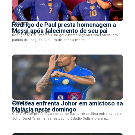
Esporte
Rodrigo de Paul presta homenagem a
Messi após falecimento de seu pai
9 de agosto de 2026
Rodrigo De Paul marcou um gol e homenageou Lionel Messi em
partida da Leagues Cup, um dia após a morte...
Esporte
Chelsea enfrenta Johor em amistoso na
Malásia neste domingo
9 de agosto de 2026
O Chelsea se prepara para encerrar sua turnê asiática enfrentando o
Johor Darul Ta'zim em amistoso no Estádio Sultan Ibrahim,...