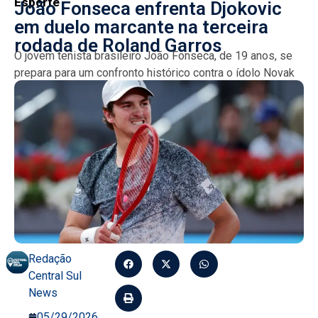
Esporte
João Fonseca enfrenta Djokovic
em duelo marcante na terceira
rodada de Roland Garros
O jovem tenista brasileiro João Fonseca, de 19 anos, se
prepara para um confronto histórico contra o ídolo Novak
Djokovic, no saibro francês, em busca...
Redação
Central Sul
News
05/29/2026