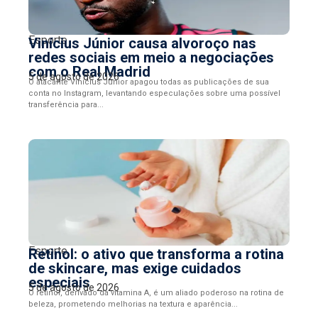
Esporte
Vinícius Júnior causa alvoroço nas
redes sociais em meio a negociações
com o Real Madrid
5 de agosto de 2026
O atacante Vinícius Júnior apagou todas as publicações de sua
conta no Instagram, levantando especulações sobre uma possível
transferência para...
Esporte
Retinol: o ativo que transforma a rotina
de skincare, mas exige cuidados
especiais
5 de agosto de 2026
O retinol, derivado da vitamina A, é um aliado poderoso na rotina de
beleza, prometendo melhorias na textura e aparência...