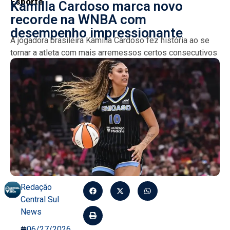
Esporte
Kamilla Cardoso marca novo
recorde na WNBA com
desempenho impressionante
A jogadora brasileira Kamilla Cardoso fez história ao se
tornar a atleta com mais arremessos certos consecutivos
na WNBA, liderando o Chicago Sky em uma...
Redação
Central Sul
News
06/27/2026