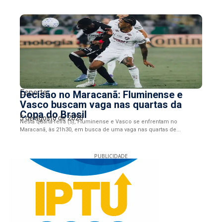
Esporte
Decisão no Maracanã: Fluminense e
Vasco buscam vaga nas quartas da
Copa do Brasil
5 de agosto de 2026
Nesta quarta-feira (5), Fluminense e Vasco se enfrentam no
Maracanã, às 21h30, em busca de uma vaga nas quartas de...
PUBLICIDADE