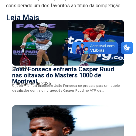
considerado um dos favoritos ao título da competição.
Leia Mais
Esporte
João Fonseca enfrenta Casper Ruud
nas oitavas do Masters 1000 de
Montreal
5 de agosto de 2026
O jovem tenista brasileiro João Fonseca se prepara para um duelo
desafiador contra o norueguês Casper Ruud no ATP de...