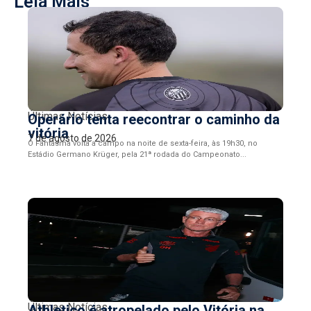
Leia Mais
Últimas Notícias
Operário tenta reecontrar o caminho da
vitória
7 de agosto de 2026
O Fantasma volta a campo na noite de sexta-feira, às 19h30, no
Estádio Germano Krüger, pela 21ª rodada do Campeonato...
Últimas Notícias
Athletico é atropelado pelo Vitória na