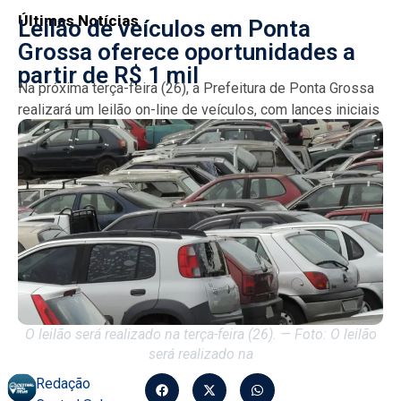
Últimas Notícias
Leilão de veículos em Ponta
Grossa oferece oportunidades a
partir de R$ 1 mil
Na próxima terça-feira (26), a Prefeitura de Ponta Grossa
realizará um leilão on-line de veículos, com lances iniciais
a partir de R$ 320. Serão mais...
O leilão será realizado na terça-feira (26). — Foto: O leilão
será realizado na
Redação