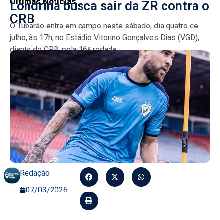
Últimas Notícias
Londrina busca sair da ZR contra o
CRB
O Tubarão entra em campo neste sábado, dia quatro de
julho, às 17h, no Estádio Vitorino Gonçalves Dias (VGD),
diante do CRB, pela 16ª rodada...
Redação
07/03/2026