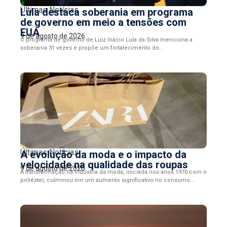
Últimas Notícias
Lula destaca soberania em programa
de governo em meio a tensões com
EUA
9 de agosto de 2026
O programa de governo de Luiz Inácio Lula da Silva menciona a
soberania 31 vezes e propõe um fortalecimento do...
Últimas Notícias
A evolução da moda e o impacto da
velocidade na qualidade das roupas
9 de agosto de 2026
A transformação na indústria da moda, iniciada nos anos 1970 com o
poliéster, culminou em um aumento significativo no consumo...