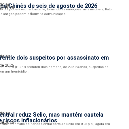
tícias
po Chinês de seis de agosto de 2026
 de 2026
o dia poderá oscilar bastante, tornando as emoções mais instáveis, Rato.
s antigos podem dificultar a comunicação...
tícias
prende dois suspeitos por assassinato em
 de 2026
l do Paraná (PCPR) prendeu dois homens, de 20 e 23 anos, suspeitos de
em um homicídio...
tícias
ntral reduz Selic, mas mantém cautela
e riscos inflacionários
 de 2026
lítica Monetária do Banco Central cortou a Selic em 0,25 p.p., agora em
...