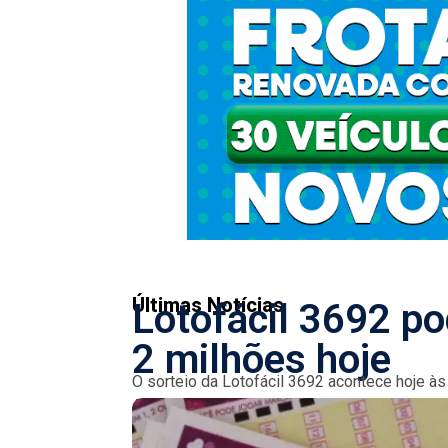
Últimas Notícias
Lotofácil 3692 p
2 milhões hoje
O sorteio da Lotofácil 3692 acontece hoje à
Apostas podem ser registradas até as...