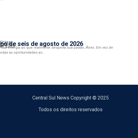
tícias
po de seis de agosto de 2026
 de 2026
sua energia ao que realmente desperta sua paixão, Áries. Em vez de
 todas as oportunidades ao...
Central Sul News Copyright © 2025
Todos os direitos reservados