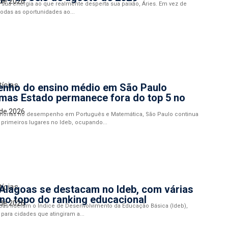
 de 2026
sua energia ao que realmente desperta sua paixão, Áries. Em vez de
 todas as oportunidades ao...
tícias
nho do ensino médio em São Paulo
mas Estado permanece fora do top 5 no
 de 2026
horias no desempenho em Português e Matemática, São Paulo continua
 primeiros lugares no Ideb, ocupando...
tícias
Alagoas se destacam no Ideb, com várias
no topo do ranking educacional
 de 2026
oas lideram o Índice de Desenvolvimento da Educação Básica (Ideb),
ara cidades que atingiram a...