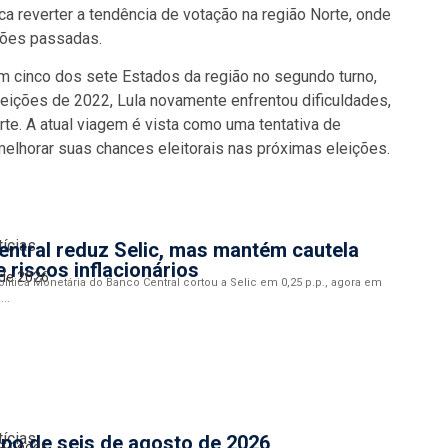
a reverter a tendência de votação na região Norte, onde
ções passadas.
m cinco dos sete Estados da região no segundo turno,
eições de 2022, Lula novamente enfrentou dificuldades,
e. A atual viagem é vista como uma tentativa de
 melhorar suas chances eleitorais nas próximas eleições.
tícias
ntral reduz Selic, mas mantém cautela
e riscos inflacionários
 de 2026
lítica Monetária do Banco Central cortou a Selic em 0,25 p.p., agora em
...
tícias
po de seis de agosto de 2026