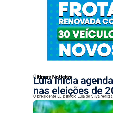
Últimas Notícias
Lula inicia agend
nas eleições de 
O presidente Luiz Inácio Lula da Silva reali
ações programadas em Manaus, incluindo a as