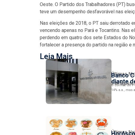
Oeste. O Partido dos Trabalhadores (PT) busc
teve um desempenho desfavorável nas elei
Nas eleições de 2018, o PT saiu derrotado e
vencendo apenas no Pará e Tocantins. Nas el
perdendo em quatro dos sete Estados do Nort
fortalecer a presença do partido na região e
Leia Mais
Últimas No
Banco Ce
diante d
5 de agosto
O Comitê de Po
14% a.a., mas a
Últimas No
Horósco