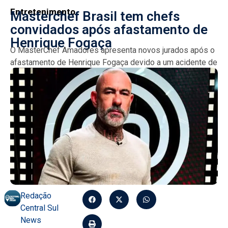
Entretenimento
Masterchef Brasil tem chefs
convidados após afastamento de
Henrique Fogaça
O MasterChef Amadores apresenta novos jurados após o
afastamento de Henrique Fogaça devido a um acidente de
moto. Jiang Pu, Gloria e Teresa assumem a...
Redação
Central Sul
News