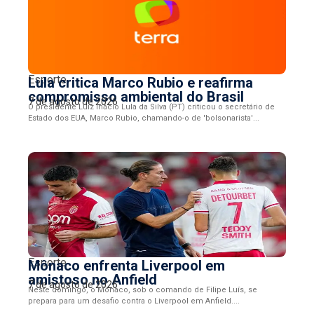
Esporte
Lula critica Marco Rubio e reafirma
compromisso ambiental do Brasil
7 de agosto de 2026
O presidente Luiz Inácio Lula da Silva (PT) criticou o secretário de
Estado dos EUA, Marco Rubio, chamando-o de 'bolsonarista'...
Esporte
Mônaco enfrenta Liverpool em
amistoso no Anfield
7 de agosto de 2026
Neste domingo, o Mônaco, sob o comando de Filipe Luís, se
prepara para um desafio contra o Liverpool em Anfield....