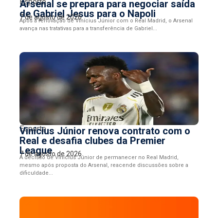
Esporte
Arsenal se prepara para negociar saída
de Gabriel Jesus para o Napoli
7 de agosto de 2026
Após a renovação de Vinícius Júnior com o Real Madrid, o Arsenal
avança nas tratativas para a transferência de Gabriel...
Esporte
Vinícius Júnior renova contrato com o
Real e desafia clubes da Premier
League
7 de agosto de 2026
A decisão de Vinícius Júnior de permanecer no Real Madrid,
mesmo após proposta do Arsenal, reacende discussões sobre a
dificuldade...