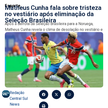
Esporte
Matheus Cunha fala sobre tristeza
no vestiário após eliminação da
Seleção Brasileira
Após a derrota da Seleção Brasileira para a Noruega,
Matheus Cunha revela o clima de desolação no vestiário e
descreve o momento como o mais...
Redação
Central Sul
News