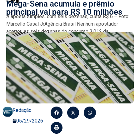
Geral
Mega-Sena acumula e prêmio
principal vai para R$ 10 milhões
A aposta simples, com seis dezenas, custa R$ 6 – Foto:
Marcello Casal JrAgência Brasil Nenhum apostador
acertou as seis dezenas do concurso 3.012 da...
Redação
05/29/2026