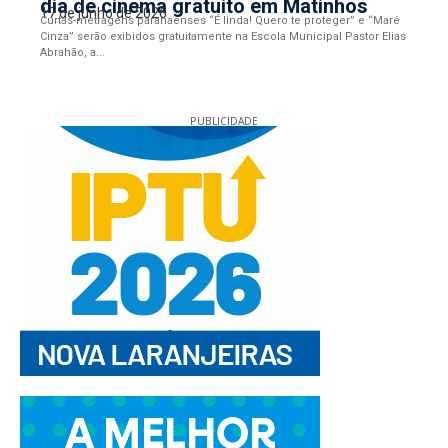
dia de cinema gratuito em Matinhos
17 de junho de 2026
Curtas-metragens paranaenses “É linda! Quero te proteger” e “Maré
Cinza” serão exibidos gratuitamente na Escola Municipal Pastor Elias
Abrahão, a...
PUBLICIDADE