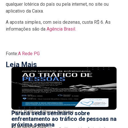
qualquer lotérica do país ou pela internet, no site ou
aplicativo da Caixa.
A aposta simples, com seis dezenas, custa R$ 6. As
informações são da
Agência Brasil.
Fonte:
A Rede PG
Leia Mais
Geral
,
Política
,
Últimas Notícias
Paraná sedia seminário sobre
enfrentamento ao tráfico de pessoas na
próxima semana
22 de julho de 2026