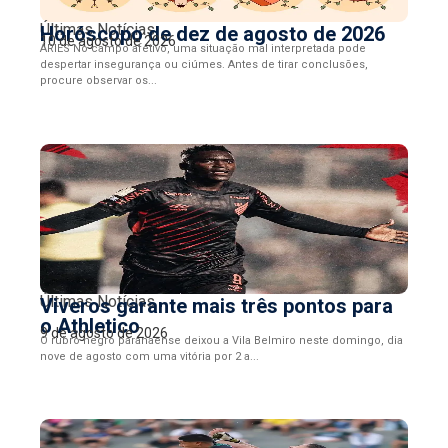
Últimas Notícias
Horóscopo de dez de agosto de 2026
10 de agosto de 2026
ÁRIES No campo afetivo, uma situação mal interpretada pode
despertar insegurança ou ciúmes. Antes de tirar conclusões,
procure observar os...
Últimas Notícias
Viveros garante mais três pontos para
o Athletico
9 de agosto de 2026
O rubro negro paranaense deixou a Vila Belmiro neste domingo, dia
nove de agosto com uma vitória por 2 a...