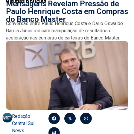
Últimas Notícias
Mensagens Revelam Pressão de
Paulo Henrique Costa em Compras
do Banco Master
Conversas entre Paulo Henrique Costa e Dário Oswaldo
Garcia Júnior indicam manipulação de resultados e
aceleração nas compras de carteiras do Banco Master.
Investigações apontam...
Redação
Central Sul
News