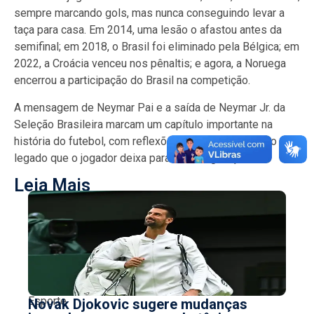
sempre marcando gols, mas nunca conseguindo levar a
taça para casa. Em 2014, uma lesão o afastou antes da
semifinal; em 2018, o Brasil foi eliminado pela Bélgica; em
2022, a Croácia venceu nos pênaltis; e agora, a Noruega
encerrou a participação do Brasil na competição.
A mensagem de Neymar Pai e a saída de Neymar Jr. da
Seleção Brasileira marcam um capítulo importante na
história do futebol, com reflexões sobre a carreira e o
legado que o jogador deixa para futuras gerações.
Leia Mais
Esporte
Novak Djokovic sugere mudanças