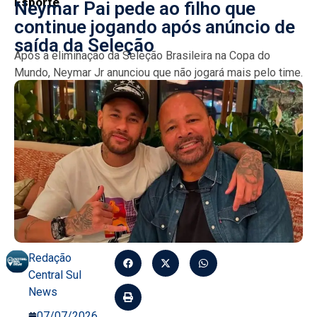
Esporte
Neymar Pai pede ao filho que
continue jogando após anúncio de
saída da Seleção
Após a eliminação da Seleção Brasileira na Copa do
Mundo, Neymar Jr anunciou que não jogará mais pelo time.
Seu pai, Neymar Pai, publicou uma...
Redação
Central Sul
News
07/07/2026